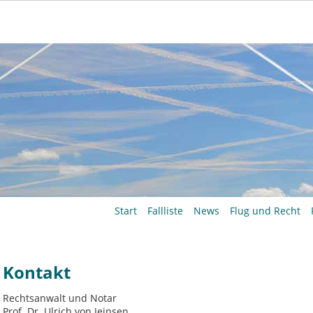
Navigation
Start
Fallliste
News
Flug und Recht
überspringen
Kontakt
Rechtsanwalt und Notar
Prof. Dr. Ulrich von Jeinsen